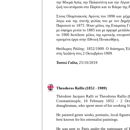
την Μικρά Ασία, την Παλαιστίνη και την Αίγυπτ
ζωή του ανάμεσα στο Παρίσι και το Κάιρο της Α
Στους Ολυμπιακούς Αγώνες του 1896 και μέχρι
λόγω και της στενής φιλίας του με τον Δημή
Παρισιού το 1875. Ήταν μέλος της Εταιρείας
με εύφημο μνεία το 1885 και με αργυρό μετάλλι
το 1900 διετέλεσε μέλος της κριτικής επιτρο
ορισμένα έργα στην Εθνική Πινακοθήκη.
Θεόδωρος Ράλλης: 1852/1909. Ο διάσημος Έ
στη Λωζάνη στις 2 Οκτωβρίου 1909.
Τασσώ Γαΐλα,
25/10/2019
Theodoros Rallis
(
1852
-
1909)
Théodore Jacques Ralli or Theodorus Rallis 
Constantinople, 16 February 1852 – 2 Oct
draughtsman, who spent most of his working li
He painted genre works, portraits, local figures
best known for his orientalist paintings.
He was sent to Paris under the patronage of