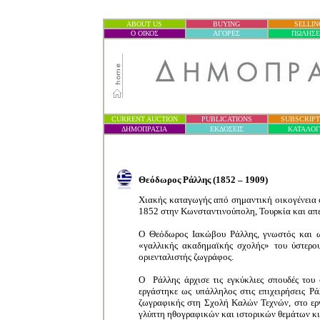
ABOUT US
BUYING
SELLIN
Ο ΟΙΚΟΣ
ΑΓΟΡΕΣ
ΠΩΛΗΣΕ
CURRENT AUCTION
PUBLICATIONS
SUBSCRIPT
ΔΗΜΟΠΡΑΣΙ
Α
ΕΚΔΟΣΕΙΣ
ΚΑΤΑΛΟ
Θεόδωρος Ράλλης (1852 – 1909)
Χιακής καταγωγής από σημαντική οικογένεια
1852 στην Κωνσταντινούπολη, Τουρκία και απ
Ο Θεόδωρος Ιακώβου Ράλλης, γνωστός και ω
«γαλλικής ακαδημαϊκής σχολής» του ύστερο
οριενταλιστής ζωγράφος.
Ο
Ράλλης άρχισε τις εγκύκλιες σπουδές του
εργάστηκε ως υπάλληλος στις επιχειρήσεις Ρ
ζωγραφικής στη Σχολή Καλὠν Τεχνών, στο ερ
γλύπτη ηθογραφικών και ιστορικών θεμάτων κι