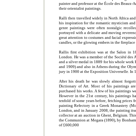
painter and professor at the École des Beaux-
their orientalist paintings.
Ralli then travelled widely in North Africa and
his inspiration for the romantic mysticism and 
genre paintings were often nostalgic recoll
portrayed with a delicate and moving reverence
great attention to costumes and facial expressi
candles, or the glowing embers in the fireplace 
Rallis first exhibition was at the Salon in
London. He was a member of the Société des Ar
and a silver medal in 1889 for his whole work
and 1909) and also in Athens during the Olym
jury in 1900 at the Exposition Universelle. In
After his death he was slowly almost forgott
Dictionary of Art. Most of his paintings ar
purchased his works. A few of his paintings w
However in the 21st century, his paintings ha
tenfold of some years before, fetching prices
painting Refectory in a Greek Monastery (Mo
London, and in January 2008, the painting itse
collector at an auction in Ghent, Belgium. This
the Communion at Megara (1890), by Bonhams
of £600,000