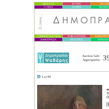
ABOUT US
BUYING
SELLIN
Ο ΟΙΚΟΣ
ΑΓΟΡΕΣ
ΠΩΛΗΣΕ
CURRENT AUCTION
PUBLICATIONS
SUBSCRIPT
ΔΗΜΟΠΡΑΣΙ
Α
ΕΚΔΟΣΕΙΣ
ΚΑΤΑΛΟΓ
3
Auction Sale:
Δημοπρασία
:
Lot 99
T
O