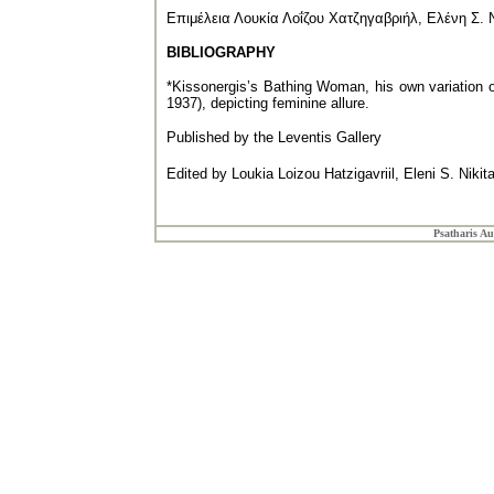
Επιμέλεια Λουκία Λοΐζου Χατζηγαβριήλ, Ελένη Σ. 
BIBLIOGRAPHY
*Kissonergis’s Bathing Woman, his own variation 
1937), depicting feminine allure.
Published by the Leventis Gallery
Edited by Loukia Loizou Hatzigavriil, Eleni S. Nikit
Psatharis Au