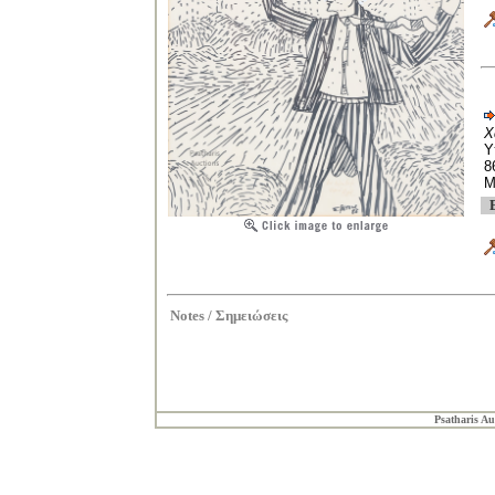
Χ
Υ
8
Μ
Notes /
Σημειώσεις
Psatharis Au