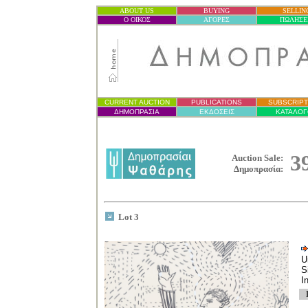
ABOUT US
BUYING
SELLIN
Ο ΟΙΚΟΣ
ΑΓΟΡΕΣ
ΠΩΛΗΣΕ
CURRENT AUCTION
PUBLICATIONS
SUBSCRIPT
ΔΗΜΟΠΡΑΣΙ
Α
ΕΚΔΟΣΕΙΣ
ΚΑΤΑΛΟΓ
3
Auction Sale:
Δημοπρασία
:
Lot 3
U
S
I